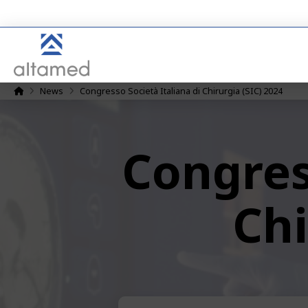
Home
News
Congresso Società Italiana di Chirurgia (SIC) 2024
Congres
Chi