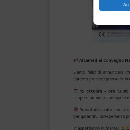
Ac
Altamed al Convegno Nazi
Siamo felici di annunciare 
Saremo presenti presso lo
st
15 ottobre – ore 13:00
:
scoprire nuove tecnologie e di
Prenotate subito il vostro 
per garantirvi un’esperienza pr
Vi aspettiamo numerosi!