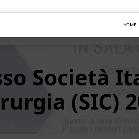
HOME
so Società Ita
rurgia (SIC) 