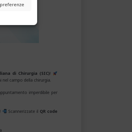
e preferenze
liana di Chirurgia (SIC)
!
i nel campo della chirurgia.
appuntamento imperdibile per
i!
Scannerizzate il
QR code
a