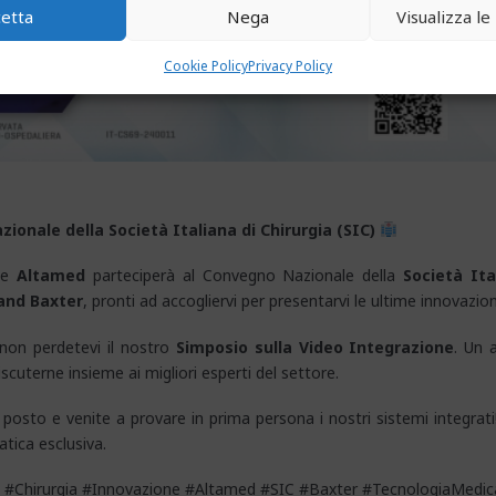
cetta
Nega
Visualizza l
Cookie Policy
Privacy Policy
onale della Società Italiana di Chirurgia (SIC)
che
Altamed
parteciperà al Convegno Nazionale della
Società Ita
and Baxter
, pronti ad accogliervi per presentarvi le ultime innovazion
 non perdetevi il nostro
Simposio sulla Video Integrazione
. Un 
scuterne insieme ai migliori esperti del settore.
posto e venite a provare in prima persona i nostri sistemi integrat
atica esclusiva.
#Chirurgia #Innovazione #Altamed #SIC #Baxter #TecnologiaMedic